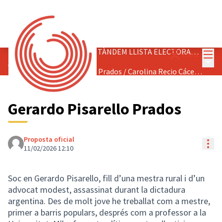
Menú
ELECCIÓ PRIMÀRIA - FASE TÀNDEM LLISTA ELECTORAL 2027
Entra
Menú 
/
Tàndem Gerardo Pisarello Prados / Carolina Recio Cáceres
Gerardo Pisarello Prados
Proposta oficial
Con
11/02/2026 12:10
Soc en Gerardo Pisarello, fill d’una mestra rural i d’un
advocat modest, assassinat durant la dictadura
argentina. Des de molt jove he treballat com a mestre,
primer a barris populars, després com a professor a la