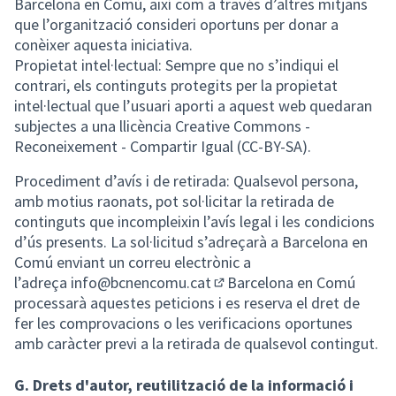
Barcelona en Comú, així com a través d’altres mitjans
que l’organització consideri oportuns per donar a
conèixer aquesta iniciativa.
Propietat intel·lectual: Sempre que no s’indiqui el
contrari, els continguts protegits per la propietat
intel·lectual que l’usuari aporti a aquest web quedaran
subjectes a una llicència Creative Commons -
Reconeixement - Compartir Igual (CC-BY-SA).
Procediment d’avís i de retirada: Qualsevol persona,
amb motius raonats, pot sol·licitar la retirada de
continguts que incompleixin l’avís legal i les condicions
d’ús presents. La sol·licitud s’adreçarà a Barcelona en
Comú enviant un correu electrònic a
l’adreça
info@bcnencomu.cat
Barcelona en Comú
(Obrir en una pestanya nova
processarà aquestes peticions i es reserva el dret de
fer les comprovacions o les verificacions oportunes
amb caràcter previ a la retirada de qualsevol contingut.
G. Drets d'autor, reutilització de la informació i