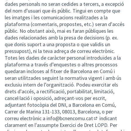
dades personals no seran cedides a tercers, a excepció
del nom d'usuari que és públic. Tingui en compte que
les imatges i les comunicacions realitzades a la
plataforma (comentaris, propostes, etc.) seran d'accés
públic. No obstant això, mai es faran públiques les
dades relacionades amb la presa de decisions (p. ex.
que donis suport a una proposta o que validis un
pressupost), ni la teva adreça de correu electrònic.
Totes les dades de caràcter personal introduïdes a la
plataforma a través d’enquestes o altres processos
quedaran incloses al fitxer de Barcelona en Comú i
seran utilitzades seguint la normativa vigent i amb ús
exclusiu intern de l’organització. Podeu exercitar els
drets d'accés, a rectificació, portabilitat, limitació,
cancel·lació i oposició, adreçant-vos per escrit,
adjuntant fotocòpia del DNI, a Barcelona en Comú,
Carrer de Marina 131-133, 08013, Barcelona, o per
correu electrònic a
info@bcnencomu.cat
indicant
(Obrir en una pe
clarament en l'assumpte Exercici de Dret LOPD. Per