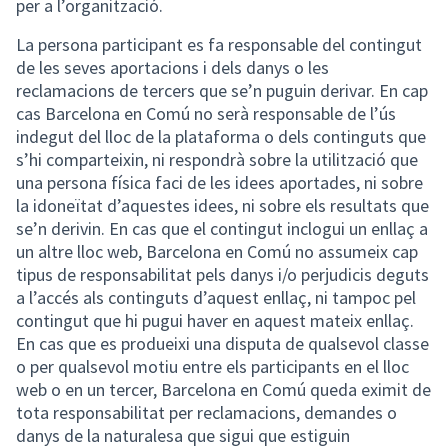
per a l’organització.
La persona participant es fa responsable del contingut
de les seves aportacions i dels danys o les
reclamacions de tercers que se’n puguin derivar. En cap
cas Barcelona en Comú no serà responsable de l’ús
indegut del lloc de la plataforma o dels continguts que
s’hi comparteixin, ni respondrà sobre la utilització que
una persona física faci de les idees aportades, ni sobre
la idoneïtat d’aquestes idees, ni sobre els resultats que
se’n derivin. En cas que el contingut inclogui un enllaç a
un altre lloc web, Barcelona en Comú no assumeix cap
tipus de responsabilitat pels danys i/o perjudicis deguts
a l’accés als continguts d’aquest enllaç, ni tampoc pel
contingut que hi pugui haver en aquest mateix enllaç.
En cas que es produeixi una disputa de qualsevol classe
o per qualsevol motiu entre els participants en el lloc
web o en un tercer, Barcelona en Comú queda eximit de
tota responsabilitat per reclamacions, demandes o
danys de la naturalesa que sigui que estiguin