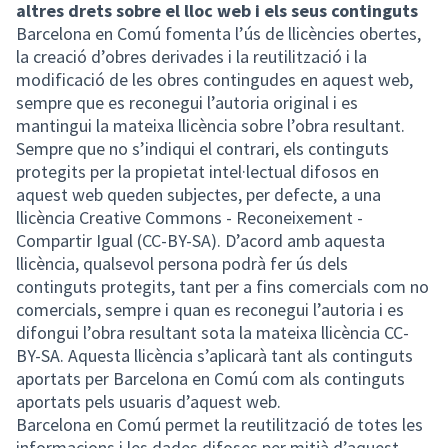
altres drets sobre el lloc web i els seus continguts
Barcelona en Comú fomenta l’ús de llicències obertes,
la creació d’obres derivades i la reutilització i la
modificació de les obres contingudes en aquest web,
sempre que es reconegui l’autoria original i es
mantingui la mateixa llicència sobre l’obra resultant.
Sempre que no s’indiqui el contrari, els continguts
protegits per la propietat intel·lectual difosos en
aquest web queden subjectes, per defecte, a una
llicència Creative Commons - Reconeixement -
Compartir Igual (CC-BY-SA). D’acord amb aquesta
llicència, qualsevol persona podrà fer ús dels
continguts protegits, tant per a fins comercials com no
comercials, sempre i quan es reconegui l’autoria i es
difongui l’obra resultant sota la mateixa llicència CC-
BY-SA. Aquesta llicència s’aplicarà tant als continguts
aportats per Barcelona en Comú com als continguts
aportats pels usuaris d’aquest web.
Barcelona en Comú permet la reutilització de totes les
informacions i les dades difoses per mitjà d’aquest