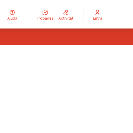
Ajuda
Trobades
Activitat
Entra
engua
Elegir el idioma