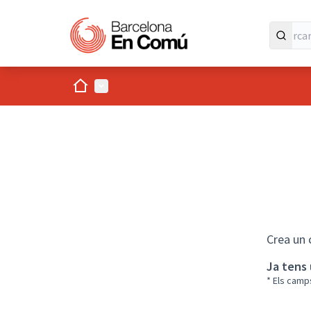
Inici
Menú principal
Crea un 
Ja tens
* Els camp