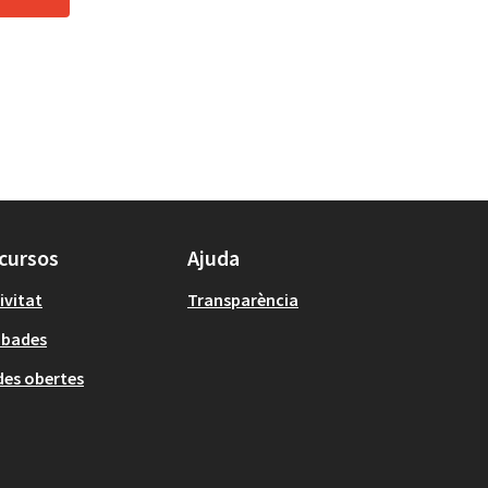
cursos
Ajuda
ivitat
Transparència
obades
es obertes