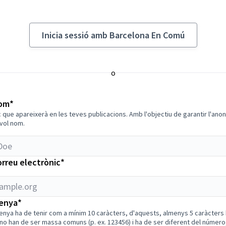
Inicia sessió amb Barcelona En Comú
o
le.org
Obligatori
nom
*
 que apareixerà en les teves publicacions. Amb l'objectiu de garantir l'ano
vol nom.
Obligatori
orreu electrònic
*
Obligatori
enya
*
enya ha de tenir com a mínim 10 caràcters, d'aquests, almenys 5 caràcters
 no han de ser massa comuns (p. ex. 123456) i ha de ser diferent del número