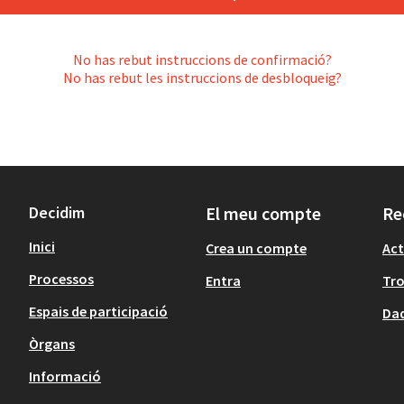
No has rebut instruccions de confirmació?
No has rebut les instruccions de desbloqueig?
Decidim
El meu compte
Re
Inici
Crea un compte
Act
Processos
Entra
Tr
Espais de participació
Dad
Òrgans
Informació