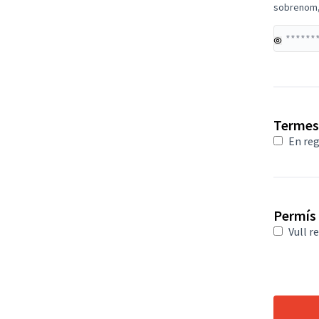
sobrenom, 
Obligator
Termes 
En reg
Permís
Vull r