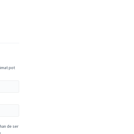
nimat pot
 han de ser
,