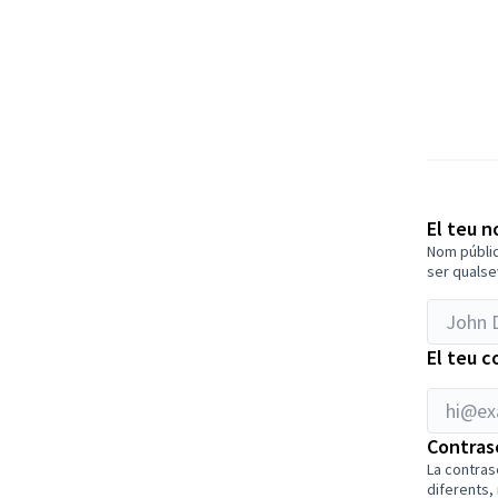
hi@examp
El teu 
Nom públic
ser qualse
El teu c
Contras
La contras
diferents,