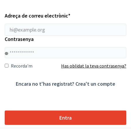
Obligatori
Adreça de correu electrònic
*
Contrasenya
La
Recorda'm
Has oblidat la teva contrasenya?
Encara no t'has registrat?
Crea't un compte
Entra