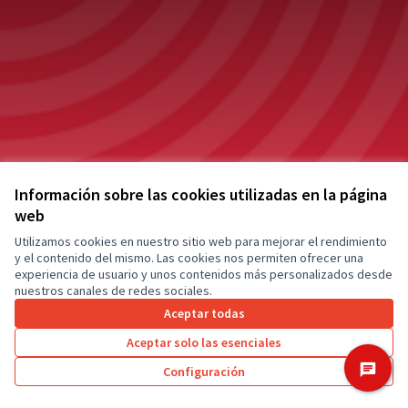
Información sobre las cookies utilizadas en la página
web
Términos y condiciones de uso
Utilizamos cookies en nuestro sitio web para mejorar el rendimiento
Configuración de cookies
[Test] Barcelona En Comú en X
[Test] Barcelona En Comú en Facebook
[Test] Barcelona En Comú en Instagram
y el contenido del mismo. Las cookies nos permiten ofrecer una
experiencia de usuario y unos contenidos más personalizados desde
(Enlace externo)
(Enlace externo)
(Enlace externo)
nuestros canales de redes sociales.
Castellano
Triar la llengua
Elegir el idioma
Aceptar todas
Aceptar solo las esenciales
Con licenci
(Enlace exte
Configuración
Made with ❤️
Web creada con software libre.
(Enlace externo)
(Enlace externo)